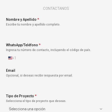
CONTACTANOS
Nombre y Apellido
*
Escribe tu nombre y apellido completo.
WhatsApp/Teléfono
*
Ingresa tu número de contacto, incluyendo el código de país.
+1
E
s
t
Email
a
Opcional, si deseas recibir respuesta por email.
d
o
s
U
n
Tipo de Proyecto
*
i
Selecciona el tipo de proyecto que deseas.
d
o