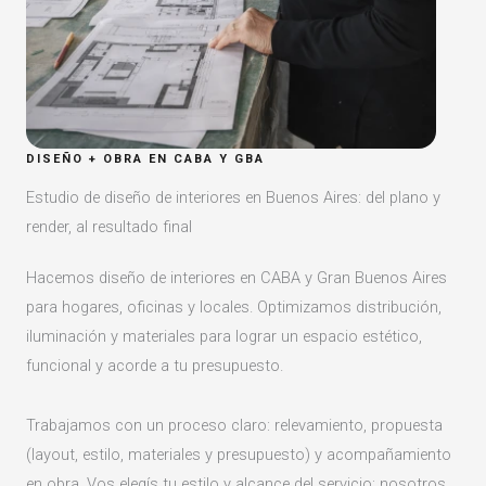
DISEÑO + OBRA EN CABA Y GBA
Estudio de diseño de interiores en Buenos Aires: del plano y
render, al resultado final
Hacemos diseño de interiores en CABA y Gran Buenos Aires
para hogares, oficinas y locales. Optimizamos distribución,
iluminación y materiales para lograr un espacio estético,
funcional y acorde a tu presupuesto.
Trabajamos con un proceso claro: relevamiento, propuesta
(layout, estilo, materiales y presupuesto) y acompañamiento
en obra. Vos elegís tu estilo y alcance del servicio; nosotros