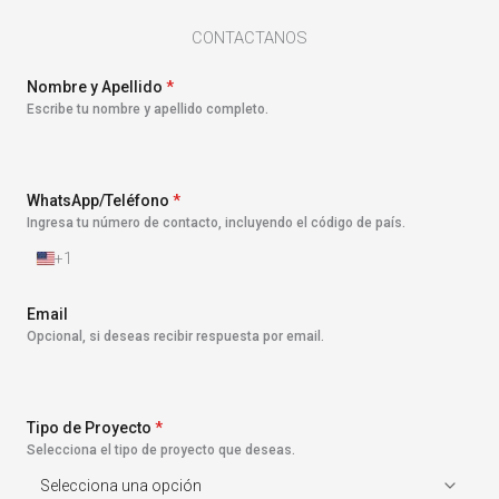
CONTACTANOS
Nombre y Apellido
*
Escribe tu nombre y apellido completo.
WhatsApp/Teléfono
*
Ingresa tu número de contacto, incluyendo el código de país.
+1
E
s
t
Email
a
Opcional, si deseas recibir respuesta por email.
d
o
s
U
n
Tipo de Proyecto
*
i
Selecciona el tipo de proyecto que deseas.
d
o