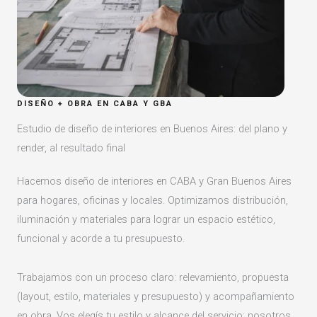
DISEÑO + OBRA EN CABA Y GBA
Estudio de diseño de interiores en Buenos Aires: del plano y
render, al resultado final
Hacemos diseño de interiores en CABA y Gran Buenos Aires
para hogares, oficinas y locales. Optimizamos distribución,
iluminación y materiales para lograr un espacio estético,
funcional y acorde a tu presupuesto.
Trabajamos con un proceso claro: relevamiento, propuesta
(layout, estilo, materiales y presupuesto) y acompañamiento
en obra. Vos elegís tu estilo y alcance del servicio; nosotros