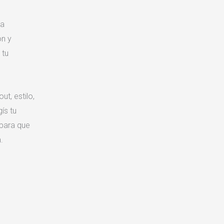
ra
ón y
 tu
t, estilo,
ís tu
 para que
.