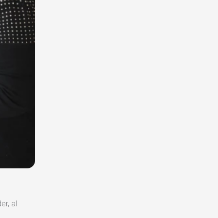
er, al