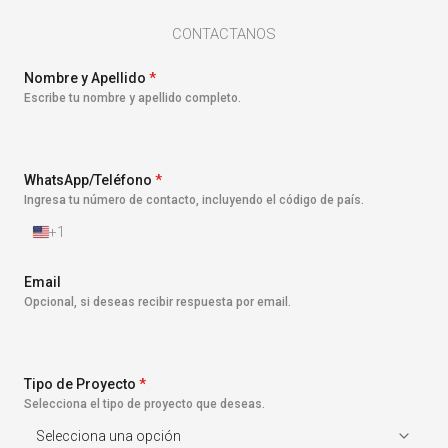
CONTACTANOS
Nombre y Apellido
*
Escribe tu nombre y apellido completo.
WhatsApp/Teléfono
*
Ingresa tu número de contacto, incluyendo el código de país.
+1
E
s
t
Email
a
Opcional, si deseas recibir respuesta por email.
d
o
s
U
n
Tipo de Proyecto
*
i
Selecciona el tipo de proyecto que deseas.
d
o