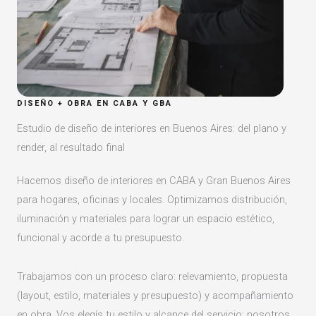
DISEÑO + OBRA EN CABA Y GBA
Estudio de diseño de interiores en Buenos Aires: del plano y
render, al resultado final
Hacemos diseño de interiores en CABA y Gran Buenos Aires
para hogares, oficinas y locales. Optimizamos distribución,
iluminación y materiales para lograr un espacio estético,
funcional y acorde a tu presupuesto.
Trabajamos con un proceso claro: relevamiento, propuesta
(layout, estilo, materiales y presupuesto) y acompañamiento
en obra. Vos elegís tu estilo y alcance del servicio; nosotros