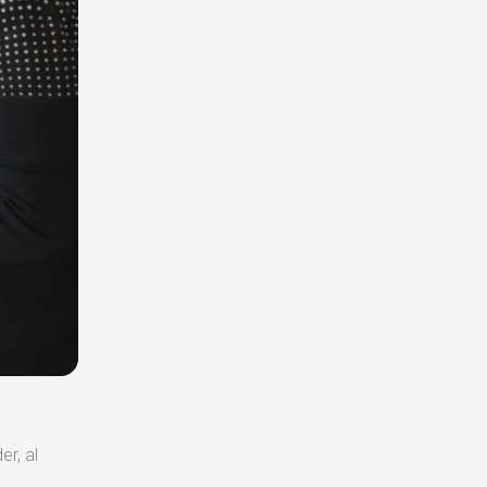
er, al