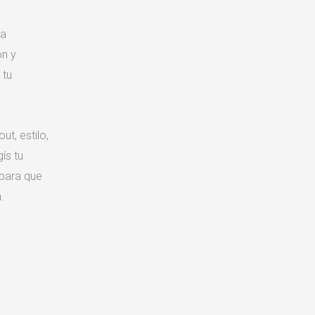
ra
ón y
 tu
t, estilo,
ís tu
 para que
.