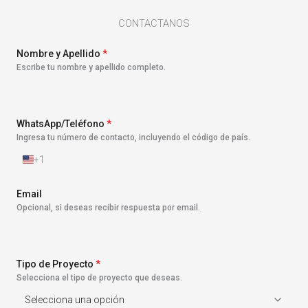
CONTACTANOS
Nombre y Apellido
*
Escribe tu nombre y apellido completo.
WhatsApp/Teléfono
*
Ingresa tu número de contacto, incluyendo el código de país.
+1
E
s
t
Email
a
Opcional, si deseas recibir respuesta por email.
d
o
s
U
n
Tipo de Proyecto
*
i
Selecciona el tipo de proyecto que deseas.
d
o