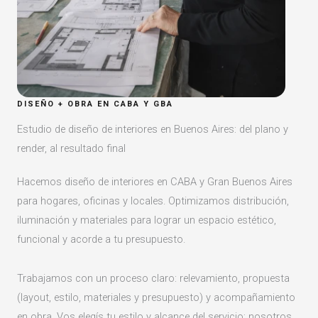
DISEÑO + OBRA EN CABA Y GBA
Estudio de diseño de interiores en Buenos Aires: del plano y
render, al resultado final
Hacemos diseño de interiores en CABA y Gran Buenos Aires
para hogares, oficinas y locales. Optimizamos distribución,
iluminación y materiales para lograr un espacio estético,
funcional y acorde a tu presupuesto.
Trabajamos con un proceso claro: relevamiento, propuesta
(layout, estilo, materiales y presupuesto) y acompañamiento
en obra. Vos elegís tu estilo y alcance del servicio; nosotros