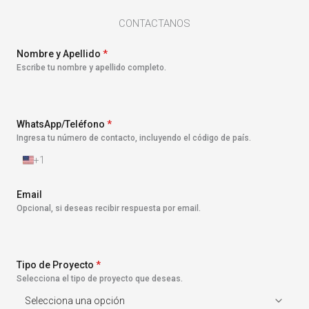
CONTACTANOS
Nombre y Apellido
*
Escribe tu nombre y apellido completo.
WhatsApp/Teléfono
*
Ingresa tu número de contacto, incluyendo el código de país.
+1
E
s
t
Email
a
Opcional, si deseas recibir respuesta por email.
d
o
s
U
n
Tipo de Proyecto
*
i
Selecciona el tipo de proyecto que deseas.
d
o