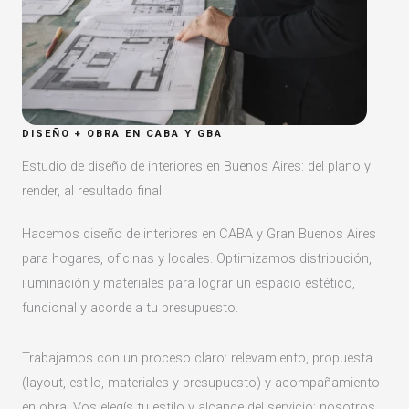
DISEÑO + OBRA EN CABA Y GBA
Estudio de diseño de interiores en Buenos Aires: del plano y
render, al resultado final
Hacemos diseño de interiores en CABA y Gran Buenos Aires
para hogares, oficinas y locales. Optimizamos distribución,
iluminación y materiales para lograr un espacio estético,
funcional y acorde a tu presupuesto.
Trabajamos con un proceso claro: relevamiento, propuesta
(layout, estilo, materiales y presupuesto) y acompañamiento
en obra. Vos elegís tu estilo y alcance del servicio; nosotros