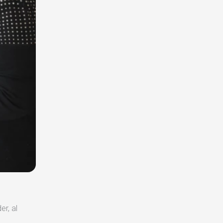
er, al