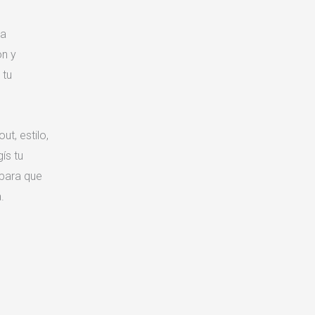
ra
ón y
 tu
t, estilo,
ís tu
 para que
.