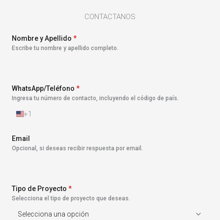
CONTACTANOS
Nombre y Apellido
*
Escribe tu nombre y apellido completo.
WhatsApp/Teléfono
*
Ingresa tu número de contacto, incluyendo el código de país.
+1
E
s
t
Email
a
Opcional, si deseas recibir respuesta por email.
d
o
s
U
n
Tipo de Proyecto
*
i
Selecciona el tipo de proyecto que deseas.
d
o