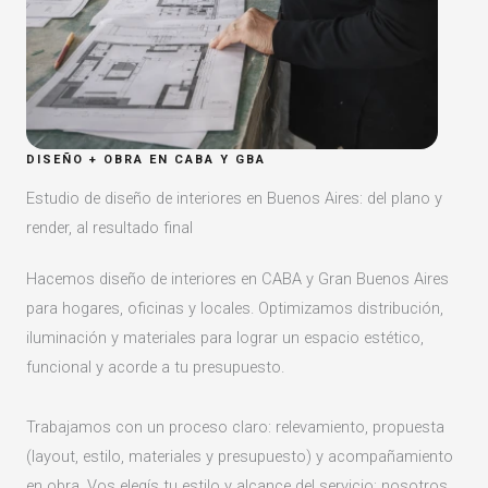
DISEÑO + OBRA EN CABA Y GBA
Estudio de diseño de interiores en Buenos Aires: del plano y
render, al resultado final
Hacemos diseño de interiores en CABA y Gran Buenos Aires
para hogares, oficinas y locales. Optimizamos distribución,
iluminación y materiales para lograr un espacio estético,
funcional y acorde a tu presupuesto.
Trabajamos con un proceso claro: relevamiento, propuesta
(layout, estilo, materiales y presupuesto) y acompañamiento
en obra. Vos elegís tu estilo y alcance del servicio; nosotros