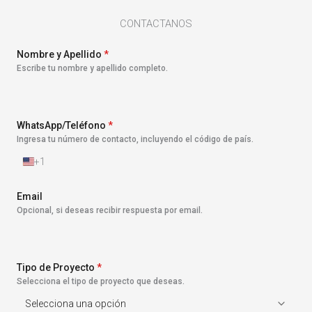
CONTACTANOS
Nombre y Apellido
*
Escribe tu nombre y apellido completo.
WhatsApp/Teléfono
*
Ingresa tu número de contacto, incluyendo el código de país.
+1
E
s
t
Email
a
Opcional, si deseas recibir respuesta por email.
d
o
s
U
n
Tipo de Proyecto
*
i
Selecciona el tipo de proyecto que deseas.
d
o