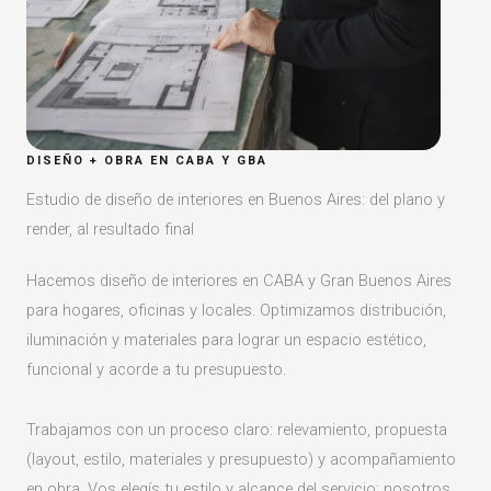
DISEÑO + OBRA EN CABA Y GBA
Estudio de diseño de interiores en Buenos Aires: del plano y
render, al resultado final
Hacemos diseño de interiores en CABA y Gran Buenos Aires
para hogares, oficinas y locales. Optimizamos distribución,
iluminación y materiales para lograr un espacio estético,
funcional y acorde a tu presupuesto.
Trabajamos con un proceso claro: relevamiento, propuesta
(layout, estilo, materiales y presupuesto) y acompañamiento
en obra. Vos elegís tu estilo y alcance del servicio; nosotros