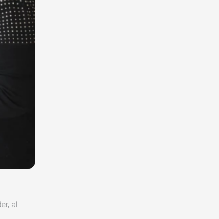
er, al