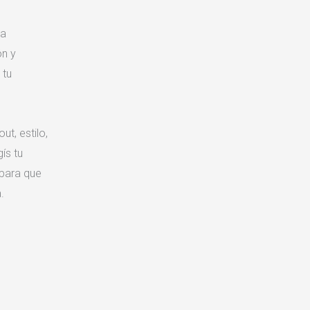
ra
ón y
 tu
t, estilo,
ís tu
 para que
.