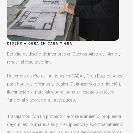
DISEÑO + OBRA EN CABA Y GBA
Estudio de diseño de interiores en Buenos Aires: del plano y
render, al resultado final
Hacemos diseño de interiores en CABA y Gran Buenos Aires
para hogares, oficinas y locales. Optimizamos distribución,
iluminación y materiales para lograr un espacio estético,
funcional y acorde a tu presupuesto.
Trabajamos con un proceso claro: relevamiento, propuesta
(layout, estilo, materiales y presupuesto) y acompañamiento
en obra. Vos elegís tu estilo y alcance del servicio; nosotros