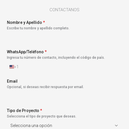
CONTACTANOS
Nombre y Apellido
*
Escribe tu nombre y apellido completo.
WhatsApp/Teléfono
*
Ingresa tu número de contacto, incluyendo el código de país.
+1
E
s
t
Email
a
Opcional, si deseas recibir respuesta por email.
d
o
s
U
n
Tipo de Proyecto
*
i
Selecciona el tipo de proyecto que deseas.
d
o