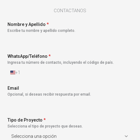
CONTACTANOS
Nombre y Apellido
*
Escribe tu nombre y apellido completo.
WhatsApp/Teléfono
*
Ingresa tu número de contacto, incluyendo el código de país.
+1
E
s
t
Email
a
Opcional, si deseas recibir respuesta por email.
d
o
s
U
n
Tipo de Proyecto
*
i
Selecciona el tipo de proyecto que deseas.
d
o