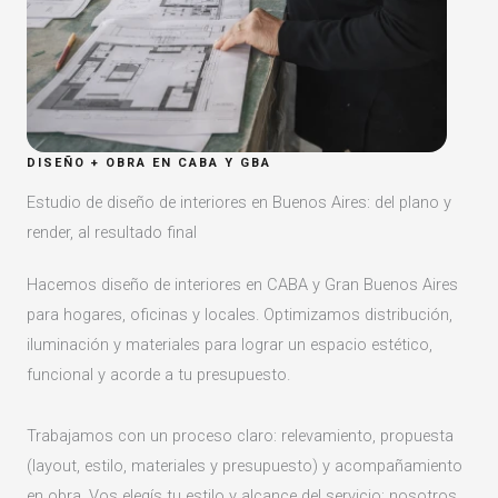
DISEÑO + OBRA EN CABA Y GBA
Estudio de diseño de interiores en Buenos Aires: del plano y
render, al resultado final
Hacemos diseño de interiores en CABA y Gran Buenos Aires
para hogares, oficinas y locales. Optimizamos distribución,
iluminación y materiales para lograr un espacio estético,
funcional y acorde a tu presupuesto.
Trabajamos con un proceso claro: relevamiento, propuesta
(layout, estilo, materiales y presupuesto) y acompañamiento
en obra. Vos elegís tu estilo y alcance del servicio; nosotros