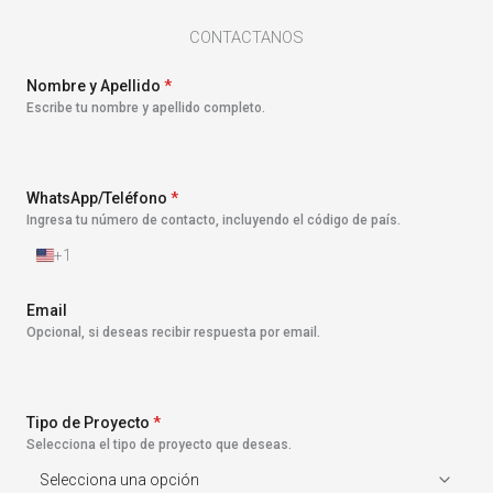
CONTACTANOS
Nombre y Apellido
*
Escribe tu nombre y apellido completo.
WhatsApp/Teléfono
*
Ingresa tu número de contacto, incluyendo el código de país.
+1
E
s
t
Email
a
Opcional, si deseas recibir respuesta por email.
d
o
s
U
n
Tipo de Proyecto
*
i
Selecciona el tipo de proyecto que deseas.
d
o