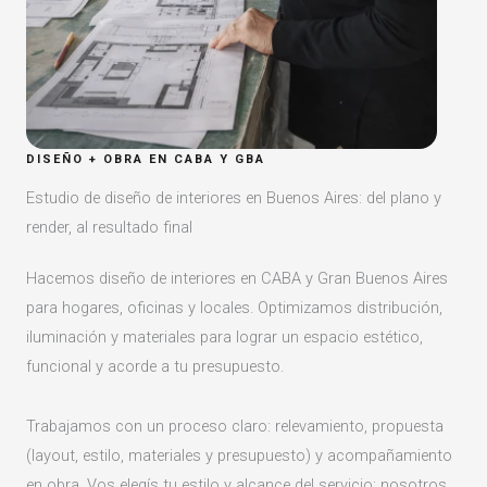
DISEÑO + OBRA EN CABA Y GBA
Estudio de diseño de interiores en Buenos Aires: del plano y
render, al resultado final
Hacemos diseño de interiores en CABA y Gran Buenos Aires
para hogares, oficinas y locales. Optimizamos distribución,
iluminación y materiales para lograr un espacio estético,
funcional y acorde a tu presupuesto.
Trabajamos con un proceso claro: relevamiento, propuesta
(layout, estilo, materiales y presupuesto) y acompañamiento
en obra. Vos elegís tu estilo y alcance del servicio; nosotros