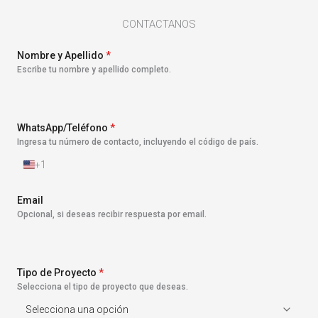
CONTACTANOS
Nombre y Apellido
*
Escribe tu nombre y apellido completo.
WhatsApp/Teléfono
*
Ingresa tu número de contacto, incluyendo el código de país.
+1
E
s
t
Email
a
Opcional, si deseas recibir respuesta por email.
d
o
s
U
n
Tipo de Proyecto
*
i
Selecciona el tipo de proyecto que deseas.
d
o