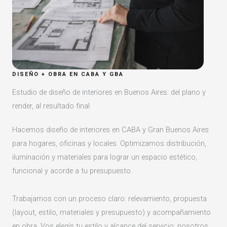
DISEÑO + OBRA EN CABA Y GBA
Estudio de diseño de interiores en Buenos Aires: del plano y
render, al resultado final
Hacemos diseño de interiores en CABA y Gran Buenos Aires
para hogares, oficinas y locales. Optimizamos distribución,
iluminación y materiales para lograr un espacio estético,
funcional y acorde a tu presupuesto.
Trabajamos con un proceso claro: relevamiento, propuesta
(layout, estilo, materiales y presupuesto) y acompañamiento
en obra. Vos elegís tu estilo y alcance del servicio; nosotros