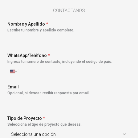
CONTACTANOS
Nombre y Apellido
*
Escribe tu nombre y apellido completo.
WhatsApp/Teléfono
*
Ingresa tu número de contacto, incluyendo el código de país.
+1
E
s
t
Email
a
Opcional, si deseas recibir respuesta por email.
d
o
s
U
n
Tipo de Proyecto
*
i
Selecciona el tipo de proyecto que deseas.
d
o