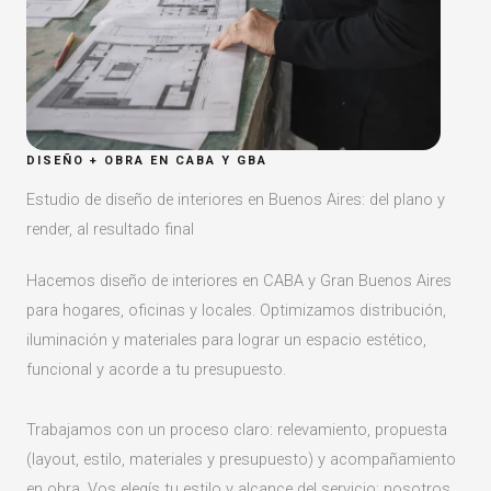
DISEÑO + OBRA EN CABA Y GBA
Estudio de diseño de interiores en Buenos Aires: del plano y
render, al resultado final
Hacemos diseño de interiores en CABA y Gran Buenos Aires
para hogares, oficinas y locales. Optimizamos distribución,
iluminación y materiales para lograr un espacio estético,
funcional y acorde a tu presupuesto.
Trabajamos con un proceso claro: relevamiento, propuesta
(layout, estilo, materiales y presupuesto) y acompañamiento
en obra. Vos elegís tu estilo y alcance del servicio; nosotros