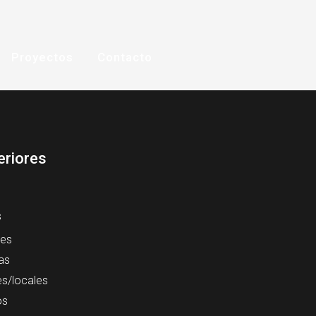
Proyectos
Contacto
eriores
s
es
as
es/locales
os