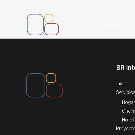
Ir
al
contenido
Inicio
Servicios
BR Int
Inicio
Servicio
Hogar
Oficin
Hotel
Proyect